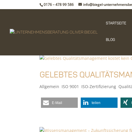
0176 – 478 99 586
info@biegel-unternehmensbe
Startseite
Blog
Gelebtes Qualitätsma
Allgemein
,
ISO 9001
,
ISO-Zertifizierung
,
Quali
E-Mail
teilen