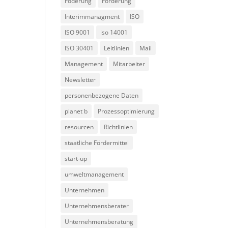
Föderung
Förderung
Interimmanagment
ISO
ISO 9001
iso 14001
ISO 30401
Leitlinien
Mail
Management
Mitarbeiter
Newsletter
personenbezogene Daten
planet b
Prozessoptimierung
resourcen
Richtlinien
staatliche Fördermittel
start-up
umweltmanagement
Unternehmen
Unternehmensberater
Unternehmensberatung