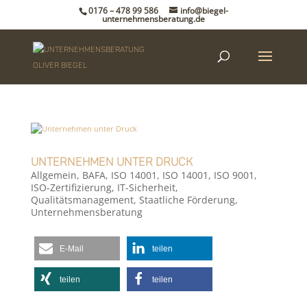
0176 – 478 99 586
info@biegel-
unternehmensberatung.de
Unternehmen unter Druck
Allgemein
,
BAFA
,
ISO 14001
,
ISO 14001
,
ISO 9001
,
ISO-Zertifizierung
,
IT-Sicherheit
,
Qualitätsmanagement
,
Staatliche Förderung
,
Unternehmensberatung
E-Mail
teilen
teilen
teilen