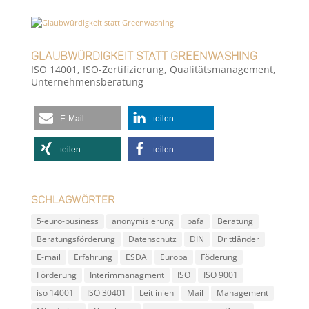
Glaubwürdigkeit statt Greenwashing
ISO 14001
,
ISO-Zertifizierung
,
Qualitätsmanagement
,
Unternehmensberatung
E-Mail
teilen
teilen
teilen
Schlagwörter
5-euro-business
anonymisierung
bafa
Beratung
Beratungsförderung
Datenschutz
DIN
Drittländer
E-mail
Erfahrung
ESDA
Europa
Föderung
Förderung
Interimmanagment
ISO
ISO 9001
iso 14001
ISO 30401
Leitlinien
Mail
Management