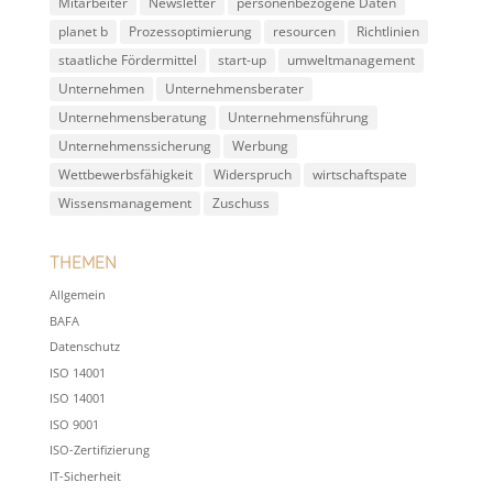
Mitarbeiter
Newsletter
personenbezogene Daten
planet b
Prozessoptimierung
resourcen
Richtlinien
staatliche Fördermittel
start-up
umweltmanagement
Unternehmen
Unternehmensberater
Unternehmensberatung
Unternehmensführung
Unternehmenssicherung
Werbung
Wettbewerbsfähigkeit
Widerspruch
wirtschaftspate
Wissensmanagement
Zuschuss
Themen
Allgemein
BAFA
Datenschutz
ISO 14001
ISO 14001
ISO 9001
ISO-Zertifizierung
IT-Sicherheit