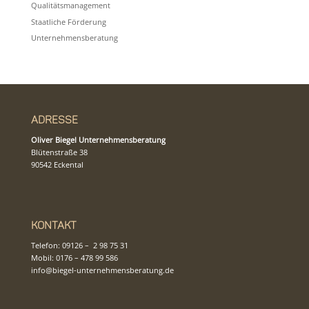
Qualitätsmanagement
Staatliche Förderung
Unternehmensberatung
Adresse
Oliver Biegel Unternehmensberatung
Blütenstraße 38
90542 Eckental
Kontakt
Telefon:
09126 – 2 98 75 31
Mobil:
0176 – 478 99 586
info@biegel-unternehmensberatung.de