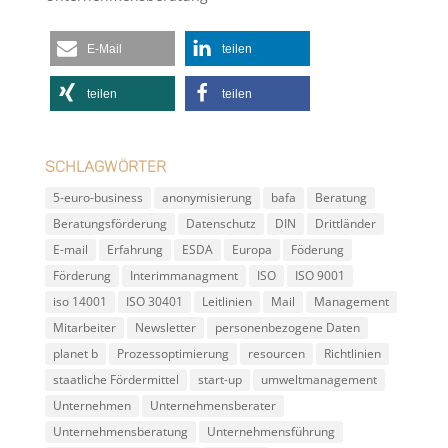
E-Mail
teilen
teilen
teilen
Schlagwörter
5-euro-business
anonymisierung
bafa
Beratung
Beratungsförderung
Datenschutz
DIN
Drittländer
E-mail
Erfahrung
ESDA
Europa
Föderung
Förderung
Interimmanagment
ISO
ISO 9001
iso 14001
ISO 30401
Leitlinien
Mail
Management
Mitarbeiter
Newsletter
personenbezogene Daten
planet b
Prozessoptimierung
resourcen
Richtlinien
staatliche Fördermittel
start-up
umweltmanagement
Unternehmen
Unternehmensberater
Unternehmensberatung
Unternehmensführung