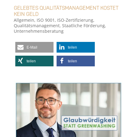
Gelebtes Qualitätsmanagement kostet
kein Geld
Allgemein
,
ISO 9001
,
ISO-Zertifizierung
,
Qualitätsmanagement
,
Staatliche Förderung
,
Unternehmensberatung
E-Mail
teilen
teilen
teilen