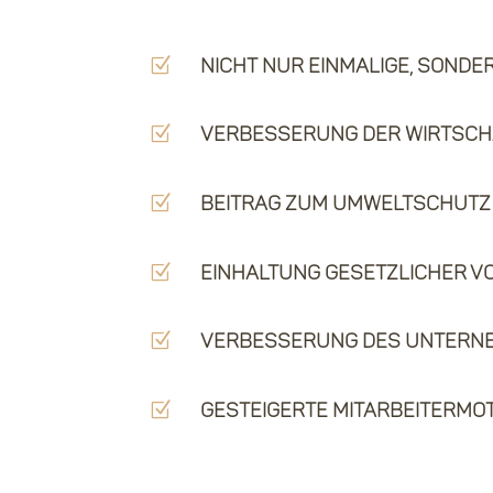
Z
NIcht nur einmalige, sond
Z
verbesserung der Wirtsch
Z
Beitrag zum Umweltschutz
Z
Einhaltung gesetzlicher V
Z
Verbesserung des Untern
Z
Gesteigerte Mitarbeitermot