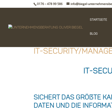
0176 – 478 99 586
info@biegel-unternehmensbe
Startseite
Blog
IT-Security/Manag
IT-Sec
[su_divider top=“no“ style=“double“ divider_co
[su_spacer size=“20″]
Sichert das größte Ka
Daten und die Inform