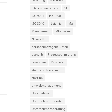
Föderung
Förderung
Interimmanagment
ISO
ISO 9001
iso 14001
ISO 30401
Leitlinien
Mail
Management
Mitarbeiter
wie
Newsletter
 den
personenbezogene Daten
planet b
Prozessoptimierung
resourcen
Richtlinien
staatliche Fördermittel
start-up
umweltmanagement
Unternehmen
Unternehmensberater
Unternehmensberatung