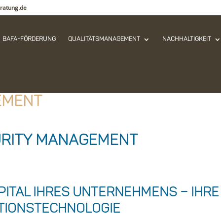
ratung.de
Bafa-Förderung
Qualitätsmanagement
Nachhaltigkeit
ement
urity Management
lor=“#076898″]
pital Ihres Unternehmens – Ihre
ationstechnologie